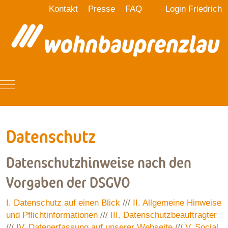
Kontakt
Presse
FAQ
Login Friedrich
Mobile Menu Toggle
Datenschutz
Datenschutzhinweise nach den
Vorgaben der DSGVO
I. Datenschutz auf einen Blick
///
II. Allgemeine Hinweise
und Pflichtinformationen
///
III. Datenschutzbeauftragter
///
IV. Datenerfassung auf unserer Webseite
///
V. Social