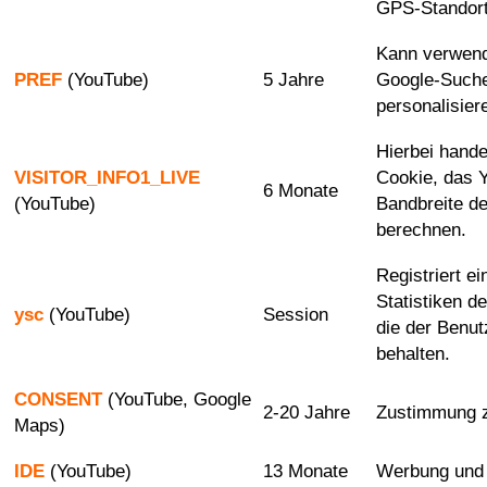
GPS-Standort
Kann verwend
PREF
(YouTube)
5 Jahre
Google-Such
personalisier
Hierbei hande
VISITOR_INFO1_LIVE
Cookie, das 
6 Monate
(YouTube)
Bandbreite d
berechnen.
Registriert e
Statistiken d
ysc
(YouTube)
Session
die der Benut
behalten.
CONSENT
(YouTube, Google
2-20 Jahre
Zustimmung z
Maps)
IDE
(YouTube)
13 Monate
Werbung und 